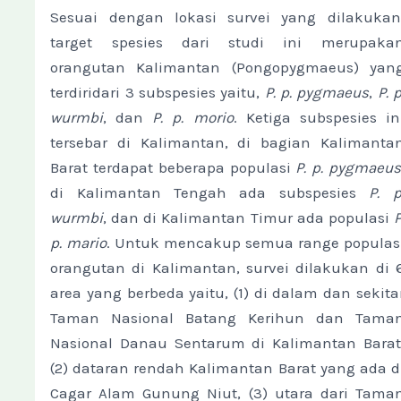
Sesuai dengan lokasi survei yang dilakukan
target spesies dari studi ini merupaka
orangutan Kalimantan (Pongopygmaeus) yan
terdiridari 3 subspesies yaitu,
P. p. pygmaeus
,
P. p
wurmbi
, dan
P. p. morio
. Ketiga subspesies in
tersebar di Kalimantan, di bagian Kalimanta
Barat terdapat beberapa populasi
P. p. pygmaeus
di Kalimantan Tengah ada subspesies
P. p
wurmbi
, dan di Kalimantan Timur ada populasi
P
p. mario
. Untuk mencakup semua range populas
orangutan di Kalimantan, survei dilakukan di 
area yang berbeda yaitu, (1) di dalam dan sekita
Taman Nasional Batang Kerihun dan Tama
Nasional Danau Sentarum di Kalimantan Barat
(2) dataran rendah Kalimantan Barat yang ada d
Cagar Alam Gunung Niut, (3) utara dari Tama