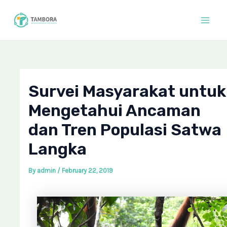
Skip
Post
Mai
to
navigation
Men
content
Survei Masyarakat untuk
Mengetahui Ancaman
dan Tren Populasi Satwa
Langka
By
admin
/
February 22, 2019