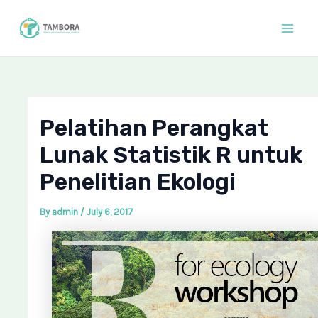
Skip
Post
Mai
to
navigation
Men
content
Pelatihan Perangkat
Lunak Statistik R untuk
Penelitian Ekologi
By
admin
/
July 6, 2017