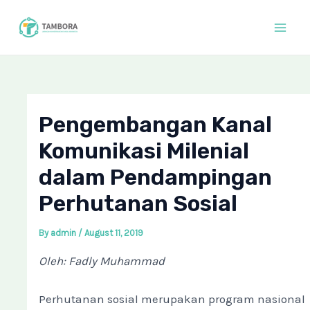
Skip
Post
Mai
to
navigation
Men
content
Pengembangan Kanal
Komunikasi Milenial
dalam Pendampingan
Perhutanan Sosial
By
admin
/
August 11, 2019
Oleh: Fadly Muhammad
Perhutanan sosial merupakan program nasional